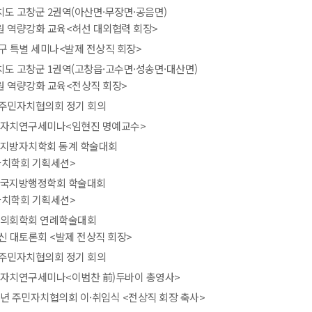
도 고창군 2권역(아산면·무장면·공음면)
 역량강화 교육<허선 대외협력 회장>
구 특별 세미나<발제 전상직 회장>
도 고창군 1권역(고창읍·고수면·성송면·대산면)
 역량강화 교육<전상직 회장>
주민자치협의회 정기 회의
주민자치연구세미나<임현진 명예교수>
한국지방자치학회 동계 학술대회
치학회 기획세션>
 한국지방행정학회 학술대회
치학회 기획세션>
한국의회학회 연례학술대회
신 대토론회 <발제 전상직 회장>
주민자치협의회 정기 회의
주민자치연구세미나<이범찬 前)두바이 총영사>
6년 주민자치협의회 이·취임식 <전상직 회장 축사>