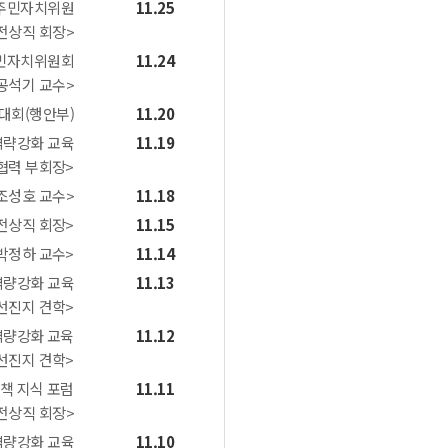
도주민자치위원
11.25
전상직 회장>
민자치위원회
11.24
공석기 교수>
대회(행안부)
11.20
역략강화 교육
11.19
협력 부회장>
<조성호 교수>
11.18
전상직 회장>
11.15
박정하 교수>
11.14
역량강화 교육
11.13
선진지 견학>
역량강화 교육
11.12
선진지 견학>
정책 지식 포럼
11.11
전상직 회장>
역량강화 교육
11.10