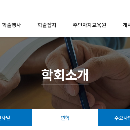
학술행사
학술잡지
주민자치교육원
게
학회소개
인사말
연혁
주요사업