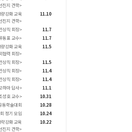
선진지 견학>
역량강화 교육
11.10
선진지 견학>
전상직 회장>
11.7
류동표 교수>
11.7
역량강화 교육
11.5
외협력 회장>
전상직 회장>
11.5
전상직 회장>
11.4
전상직 회장>
11.4
꼬하마 답사>
11.1
<조성호 교수>
10.31
 공동학술대회
10.28
회 정기 모임
10.24
역략강화 교육
10.22
선진지 견학>