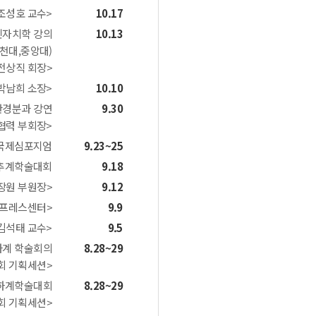
조성호 교수>
10.17
민자치학 강의
10.13
천대,중앙대)
전상직 회장>
박남희 소장>
10.10
환경분과 강연
9.30
협력 부회장>
 국제심포지엄
9.23~25
 추계학술대회
9.18
장원 부원장>
9.12
<프레스센터>
9.9
김석태 교수>
9.5
하계 학술회의
8.28~29
회 기획세션>
 하계학술대회
8.28~29
회 기획세션>