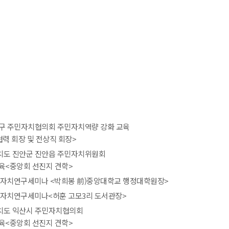
구 주민자치협의회 주민자치역량 강화 교육
협력 회장 및 전상직 회장>
도 진안군 진안읍 주민자치위원회
육<중앙회 선진지 견학>
주민자치연구세미나 <박희봉 前)중앙대학교 행정대학원장>
주민자치연구세미나<허훈 고모3리 도서관장>
치도 익산시 주민자치협의회
육<중앙회 선진지 견학>