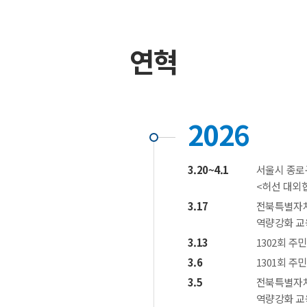
연혁
2026
3.20~4.1
서울시 종로
<허선 대외
3.17
전북특별자치
역량강화 교
3.13
1302회 
3.6
1301회 
3.5
전북특별자
역량강화 교