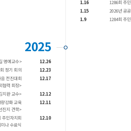
1.16
1286회 
1.15
2026년 
1.9
1284회 
2025
길 명예교수>
12.26
회 정기 회의
12.23
마음 전진대회
12.17
대외협력 회장>
김치완 교수>
12.12
역량강화 교육
12.11
선진지 견학>
시 주민자치회
12.10
세미나 수료식