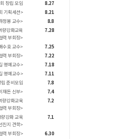
회 창립 모임
8.27
회 기획세션>
8.21
하정봉 교수>
8.8
 역량강화교육
7.28
협력 부회장>
배수호 교수>
7.25
협력 부회장>
7.22
길 명예교수>
7.18
길 명예교수>
7.11
창립 준비모임
7.8
이재돈 신부>
7.4
역량강화교육
7.2
협력 부회장>
역량강화 교육
7.1
선진지 견학>
협력 부회장>
6.30