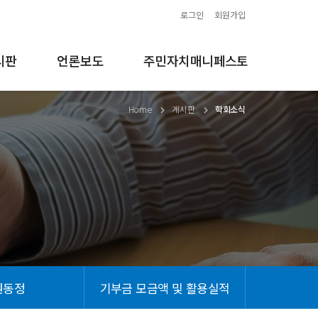
로그인
회원가입
시판
언론보도
주민자치매니페스토
Home
게시판
학회소식
원동정
기부금 모금액 및 활용실적