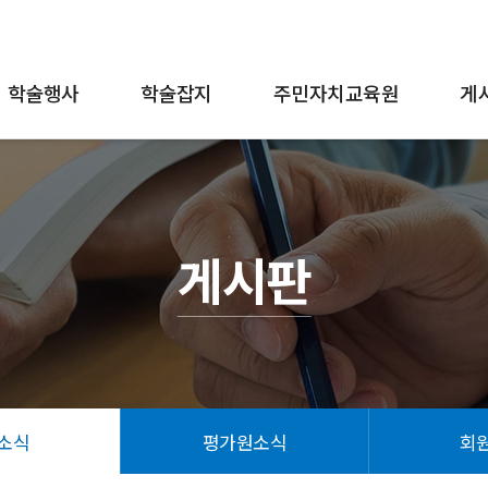
학술행사
학술잡지
주민자치교육원
게
게시판
소식
평가원소식
회