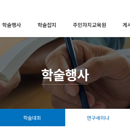
학술행사
학술잡지
주민자치교육원
게
학술행사
학술대회
연구세미나