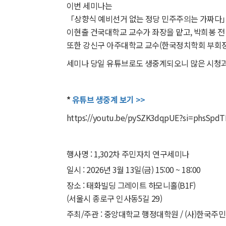
이번 세미나는
「상향식 예비선거 없는 정당 민주주의는 가짜다」
이현출 건국대학교 교수가 좌장을 맡고, 박희봉 
또한 강신구 아주대학교 교수(한국정치학회 부회장
세미나 당일 유튜브로도 생중계되오니 많은 시청과
*
유튜브 생중계 보기 >>
https://youtu.be/pySZK3dqpUE?si=phsSpd
행사명 : 1,302차 주민자치 연구세미나
일시 : 2026년 3월 13일(금) 15:00 ~ 18:00
장소 : 태화빌딩 그레이트 하모니홀(B1F)
(서울시 종로구 인사동5길 29)
주최/주관 : 중앙대학교 행정대학원 / (사)한국